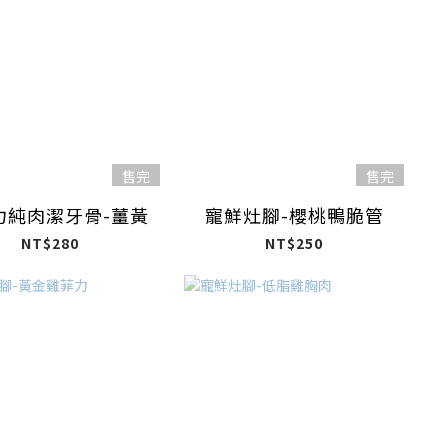
售完
售完
力純肉潔牙骨-薑黃
寵鮮灶腳-櫻桃鴨脆管
NT$280
NT$250