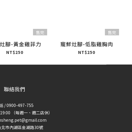
售完
售完
灶腳-黃金雞菲力
寵鮮灶腳-低脂雞胸肉
NT$250
NT$250
聯絡我們
 / 0900-497-755
00-19:00 （每週一、週二店休）
nsheng.pet@gmail.com
 台北市內湖區金湖路30號