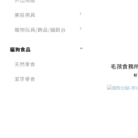
外出用品
美容用具
寵物玩具/飾品/貓跳台
貓狗食品
天然零食
毛孩食務
N
潔牙零食