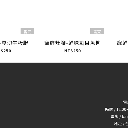
售完
售完
-厚切牛板腱
寵鮮灶腳-鮮味虱目魚柳
寵鮮
T$250
NT$250
電話
時間 / 11:
電郵 / ba
地址 /